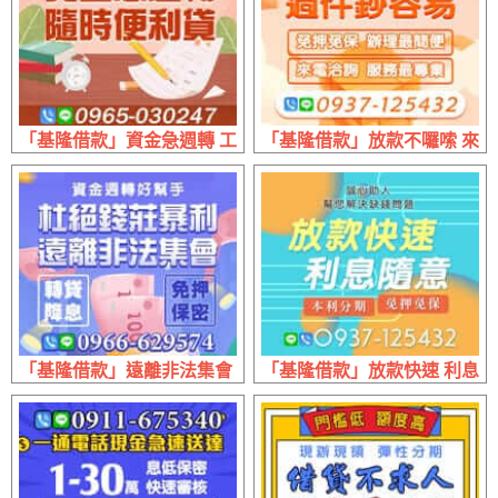
「基隆借款」資金急週轉 工商融資找專業 | 隨時便利借
「基隆借款」放款不囉嗦 來電
「基隆借款」遠離非法集會 杜絕錢莊暴利 | 資金週轉好幫手
「基隆借款」放款快速 利息隨意