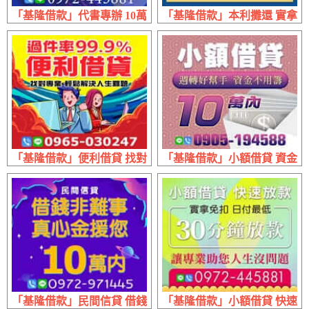
「基隆借款」代書專辦 10萬月繳3000 | 20萬月繳6000
「基隆借款」本利攤還 實拿免扣
「基隆借款」便利借貸 找對專業 | 輕鬆解決人生難題
「基隆借款」小額借貸 資金不用
「基隆借款」民間信貸 借錢非難事 | 10萬內 真心金援你
「基隆借款」小額借貸 快速放款