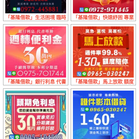
「基隆借款」生活困境 臨時急用 | 30萬內 代償高利免押免保
「基隆借款」快速紓困 專業諮詢
「基隆借款」銀行利息 代書專辦 | 30萬內 手續簡單辦本利分
「基隆借款」馬上放款 額度隨你 