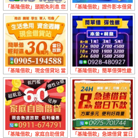
「基隆借款」頭期免利息 您的資金幫你準備充足 | 30萬內 
「基隆借款」證件影本借貸 線上審
「基隆借款」現金借貸站 當日放款 | 30萬內 生活急用資金週
「基隆借款」簡單借彈性繳 本利攤
「基隆借款」家庭自助借貸 現金急速放款 | 6萬內 低門檻超
「基隆借款」急速借貸 當日下款