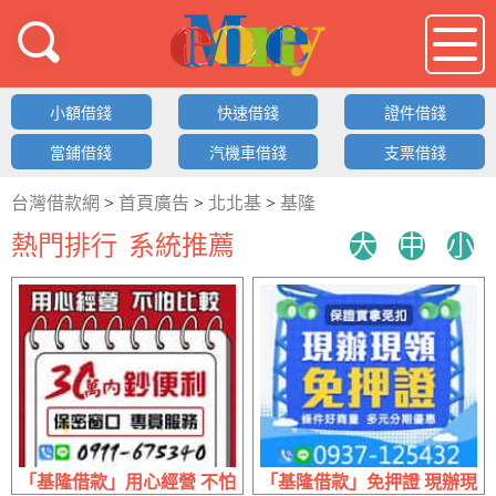
借錢LOGO
小額借錢
快速借錢
證件借錢
當鋪借錢
汽機車借錢
支票借錢
台灣借款網
>
首頁廣告
>
北北基
>
基隆
熱門排行
系統推薦
大
中
小
「基隆借款」用心經營 不怕比較 | 30萬內 保密窗口專員服務
「基隆借款」免押證 現辦現領 