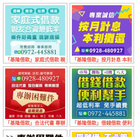
「基隆借款」家庭式借款 親友合資最低利率 | 條件好商量 免
「基隆借款」按月計息 本利攤還
「基隆借款」合法代書 專辦困難件 | 首期免息 信用瑕疵法扣
「基隆借款」借錢借款 便利高