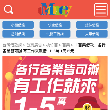
借錢LOGO
小額借錢
快速借錢
證件借錢
當鋪借錢
汽機車借錢
支票借錢
台灣借款網
>
首頁廣告
>
桃竹苗
>
苗栗
>
「苗栗借款」各行
各業皆可辦 有工作來就借 | 1~5萬 1天15元