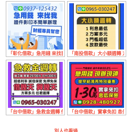
「彰化借款」急用錢 來找我 | 證件影印本 簡單辦理
「南投借款」大小額週轉 方案多
「台中借款」急救金週轉 借幾天算幾天 | 借3萬 實拿29700元
「台中借款」實拿免扣 息低保密
別人也看過