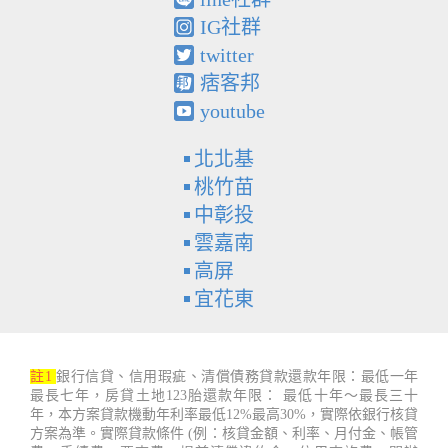
IG社群
twitter
痞客邦
youtube
北北基
桃竹苗
中彰投
雲嘉南
高屏
宜花東
註1
銀行信貸、信用瑕疵、清償債務貸款還款年限：最低一年
最長七年，房貸土地123胎還款年限： 最低十年～最長三十
年，本方案貸款機動年利率最低12%最高30%，實際依銀行核貸
方案為準。實際貸款條件 (例：核貸金額、利率、月付金、帳管