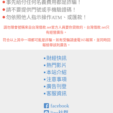
事先給付任何名義費用都是詐騙！
請不要提供門號或手機驗證碼！
勿依照他人指示操作ATM、或匯款！
請勿理會號稱來自台灣借款.net官方人員要你貸款的，台灣借款.net只
有經營廣告。
符合以上其中一項都可能是詐騙。如有受騙請速電165報案，並同時回
報檢舉該則廣告。
財經快訊
熱門影片
本站介紹
注意事項
廣告刊登
客服資訊
facebook
line社群