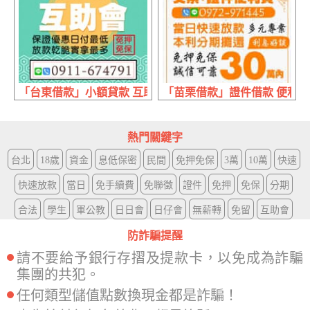
「台東借款」小額貸款 互助會 | 日付最低 保證優惠
「苗栗借款」證件借款 便利貸 
熱門關鍵字
台北
18歲
資金
息低保密
民間
免押免保
3萬
10萬
快速
快速放款
當日
免手續費
免聯徵
證件
免押
免保
分期
合法
學生
軍公教
日日會
日仔會
無薪轉
免留
互助會
防詐騙提醒
請不要給予銀行存摺及提款卡，以免成為詐騙
集團的共犯。
任何類型儲值點數換現金都是詐騙！