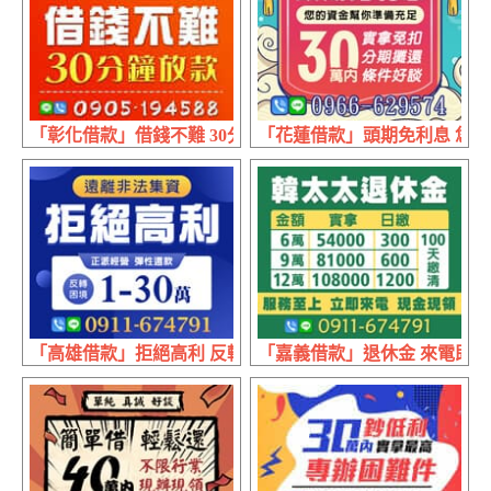
「彰化借款」借錢不難 30分鐘放款 | 代清借款 息低保密
「花蓮借款」頭期免利息 您的資
「高雄借款」拒絕高利 反轉困境 | 1~30萬 正派經營
「嘉義借款」退休金 來電即借 | 6