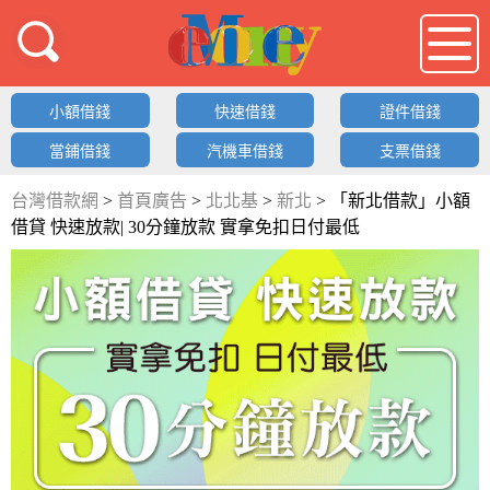
借錢LOGO
小額借錢
快速借錢
證件借錢
當鋪借錢
汽機車借錢
支票借錢
台灣借款網
>
首頁廣告
>
北北基
>
新北
>
「新北借款」小額
借貸 快速放款| 30分鐘放款 實拿免扣日付最低