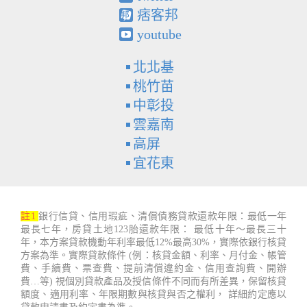
痞客邦
youtube
北北基
桃竹苗
中彰投
雲嘉南
高屏
宜花東
註1
銀行信貸、信用瑕疵、清償債務貸款還款年限：最低一年
最長七年，房貸土地123胎還款年限： 最低十年～最長三十
年，本方案貸款機動年利率最低12%最高30%，實際依銀行核貸
方案為準。實際貸款條件 (例：核貸金額、利率、月付金、帳管
費、手續費、票查費、提前清償違約金、信用查詢費、開辦
費…等) 視個別貸款產品及授信條件不同而有所差異，保留核貸
額度、適用利率、年限期數與核貸與否之權利， 詳細約定應以