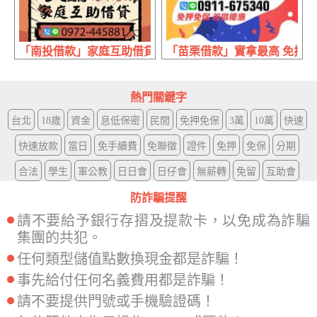
「南投借款」家庭互助借貸 簡單借輕鬆還 | 40萬內 不限行
「苗栗借款」實拿最高 免押免保 
熱門關鍵字
台北
18歲
資金
息低保密
民間
免押免保
3萬
10萬
快速
快速放款
當日
免手續費
免聯徵
證件
免押
免保
分期
合法
學生
軍公教
日日會
日仔會
無薪轉
免留
互助會
防詐騙提醒
請不要給予銀行存摺及提款卡，以免成為詐騙
集團的共犯。
任何類型儲值點數換現金都是詐騙！
事先給付任何名義費用都是詐騙！
請不要提供門號或手機驗證碼！