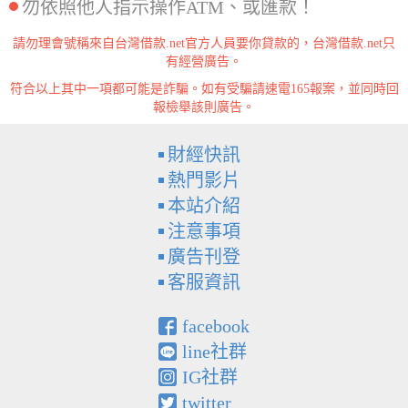
勿依照他人指示操作ATM、或匯款！
請勿理會號稱來自台灣借款.net官方人員要你貸款的，台灣借款.net只
有經營廣告。
符合以上其中一項都可能是詐騙。如有受騙請速電165報案，並同時回
報檢舉該則廣告。
財經快訊
熱門影片
本站介紹
注意事項
廣告刊登
客服資訊
facebook
line社群
IG社群
twitter