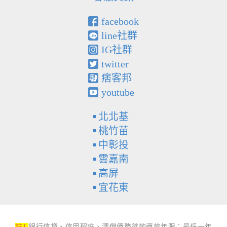
facebook
line社群
IG社群
twitter
痞客邦
youtube
北北基
桃竹苗
中彰投
雲嘉南
高屏
宜花東
註1
銀行信貸、信用瑕疵、清償債務貸款還款年限：最低一年