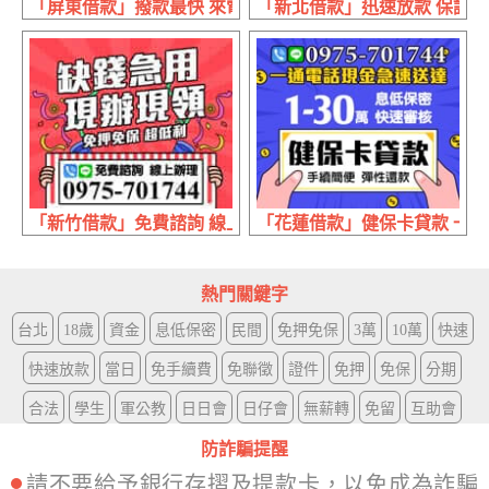
「屏東借款」撥款最快 來電就借 | 5萬內 利息最低到府服務
「新北借款」迅速放款 保證最低
「新竹借款」免費諮詢 線上辦理 | 缺錢急用 現辦現領免押
「花蓮借款」健保卡貸款 一通電
熱門關鍵字
台北
18歲
資金
息低保密
民間
免押免保
3萬
10萬
快速
快速放款
當日
免手續費
免聯徵
證件
免押
免保
分期
合法
學生
軍公教
日日會
日仔會
無薪轉
免留
互助會
防詐騙提醒
請不要給予銀行存摺及提款卡，以免成為詐騙