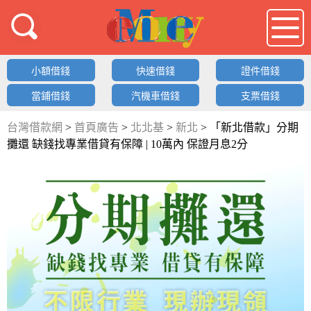
借錢LOGO
小額借錢
快速借錢
證件借錢
當鋪借錢
汽機車借錢
支票借錢
台灣借款網
>
首頁廣告
>
北北基
>
新北
>
「新北借款」分期
攤還 缺錢找專業借貸有保障 | 10萬內 保證月息2分