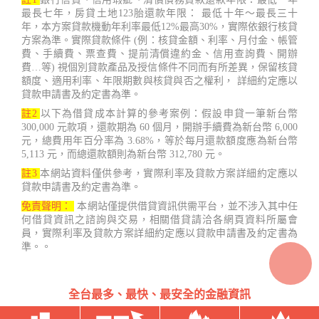
最長七年，房貸土地123胎還款年限： 最低十年～最長三十
年，本方案貸款機動年利率最低12%最高30%，實際依銀行核貸
方案為準。實際貸款條件 (例：核貸金額、利率、月付金、帳管
費、手續費、票查費、提前清償違約金、信用查詢費、開辦
費…等) 視個別貸款產品及授信條件不同而有所差異，保留核貸
額度、適用利率、年限期數與核貸與否之權利， 詳細約定應以
貸款申請書及約定書為準。
註2
以下為借貸成本計算的參考案例：假設申貸一筆新台幣
300,000 元款項，還款期為 60 個月，開辦手續費為新台幣 6,000
元，總費用年百分率為 3.68%，等於每月還款額度應為新台幣
5,113 元，而總還款額則為新台幣 312,780 元。
註3
本網站資料僅供參考，實際利率及貸款方案詳細約定應以
貸款申請書及約定書為準。
免責聲明：
本網站僅提供借貸資訊供需平台，並不涉入其中任
何借貸資訊之諮詢與交易，相關借貸請洽各網頁資料所屬會
員，實際利率及貸款方案詳細約定應以貸款申請書及約定書為
準。。
全台最多、最快、最安全的金融資訊
台灣借款.net Copyright ©2022 - 2023 鑫睿開發有限公司 407台