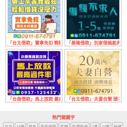
「台北借款」實拿免扣 輕鬆借貸沒壓力 | 勞工辛苦我最知 
「基隆借款」別家借過能再借 月
「台南借款」馬上放款 最高過件率 | 低利方案 輕鬆繳款
「台北借款」夫妻自營 頭次借貸 
熱門關鍵字
台北
18歲
資金
息低保密
民間
免押免保
3萬
10萬
快速