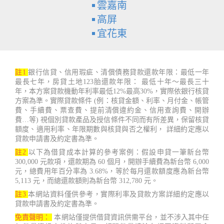
雲嘉南
高屏
宜花東
註1
銀行信貸、信用瑕疵、清償債務貸款還款年限：最低一年
最長七年，房貸土地123胎還款年限： 最低十年～最長三十
年，本方案貸款機動年利率最低12%最高30%，實際依銀行核貸
方案為準。實際貸款條件 (例：核貸金額、利率、月付金、帳管
費、手續費、票查費、提前清償違約金、信用查詢費、開辦
費…等) 視個別貸款產品及授信條件不同而有所差異，保留核貸
額度、適用利率、年限期數與核貸與否之權利， 詳細約定應以
貸款申請書及約定書為準。
註2
以下為借貸成本計算的參考案例：假設申貸一筆新台幣
300,000 元款項，還款期為 60 個月，開辦手續費為新台幣 6,000
元，總費用年百分率為 3.68%，等於每月還款額度應為新台幣
5,113 元，而總還款額則為新台幣 312,780 元。
註3
本網站資料僅供參考，實際利率及貸款方案詳細約定應以
貸款申請書及約定書為準。
免責聲明：
本網站僅提供借貸資訊供需平台，並不涉入其中任