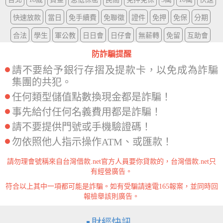
快速放款
當日
免手續費
免聯徵
證件
免押
免保
分期
合法
學生
軍公教
日日會
日仔會
無薪轉
免留
互助會
防詐騙提醒
請不要給予銀行存摺及提款卡，以免成為詐騙
集團的共犯。
任何類型儲值點數換現金都是詐騙！
事先給付任何名義費用都是詐騙！
請不要提供門號或手機驗證碼！
勿依照他人指示操作ATM、或匯款！
請勿理會號稱來自台灣借款.net官方人員要你貸款的，台灣借款.net只
有經營廣告。
符合以上其中一項都可能是詐騙。如有受騙請速電165報案，並同時回
報檢舉該則廣告。
財經快訊