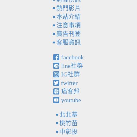
熱門影片
本站介紹
注意事項
廣告刊登
客服資訊
facebook
line社群
IG社群
twitter
痞客邦
youtube
北北基
桃竹苗
中彰投