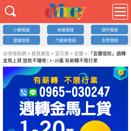
借錢LOGO
小額借錢
快速借錢
證件借錢
當鋪借錢
汽機車借錢
支票借錢
台灣借款網
>
首頁廣告
>
宜花東
>
宜蘭
>
「宜蘭借款」週轉
金馬上貸 放款不囉嗦 | 1~20萬 有薪轉不限行業